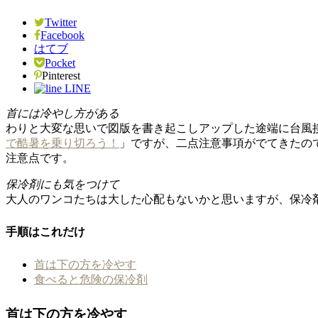
Twitter
Facebook
はてブ
Pocket
Pinterest
LINE
首には冷やし方がある
わりと大変な思いで図版を書き起こしアップした途端に台風
で酷暑を乗り切ろう！
」ですが、二点注意事項がでてきたの
注意点です。
保冷剤にも気をつけて
大人のワンコたちは大した心配もないかと思いますが、保冷
手順はこれだけ
首は下の方を冷やす
食べると危険の保冷剤
首は下の方を冷やす