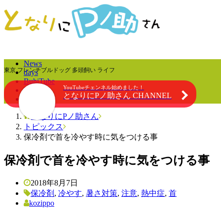
News
東京 フレンチブルドッグ 多頭飼い ライフ
days
BuhiTube
YouTubeチェンネル始めました！
Topics
となりにPノ助さん CHANNEL
About
となりにPノ助さん
トピックス
保冷剤で首を冷やす時に気をつける事
保冷剤で首を冷やす時に気をつける事
2018年8月7日
保冷剤
,
冷やす
,
暑さ対策
,
注意
,
熱中症
,
首
kozippo