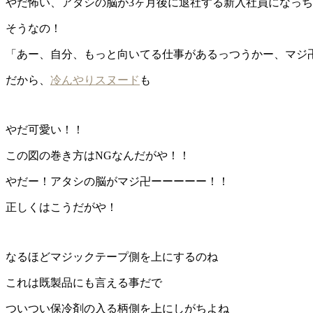
やだ怖い、アタシの脳が3ヶ月後に退社する新入社員になっ
そうなの！
「あー、自分、もっと向いてる仕事があるっつうかー、マジ
だから、
冷んやりスヌード
も
やだ可愛い！！
この図の巻き方はNGなんだがや！！
やだー！アタシの脳がマジ卍ーーーーー！！
正しくはこうだがや！
なるほどマジックテープ側を上にするのね
これは既製品にも言える事だで
ついつい保冷剤の入る柄側を上にしがちよね